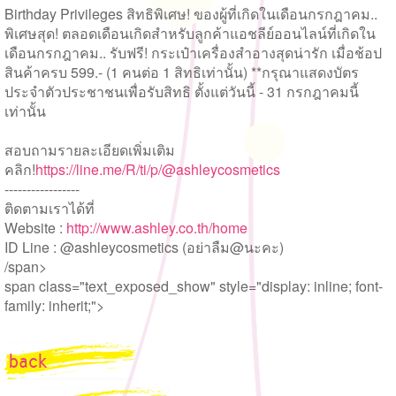
Birthday Privileges สิทธิพิเศษ! ของผู้ที่เกิดในเดือนกรกฎาค
ม..
พิเศษสุด! ตลอดเดือนเกิดสำหรับลูกค้าแ
อชลีย์ออนไลน์ที่เกิดใน
เดือ
นกรกฎาคม.. รับฟรี! กระเป๋าเครื่องสำอางสุดน่าร
ัก เมื่อช้อป
สินค้าครบ 599.- (1 คนต่อ 1 สิทธิเท่านั้น) **กรุณาแสดงบัตร
ประจำตัวประ
ชาชนเพื่อรับสิทธิ ตั้งแต่วันนี้ - 31 กรกฎาคมนี้
เท่านั้น
สอบถามรายละเอียดเพิ่มเติม
คลิก!
https://line.me/R/ti/p/
@ashleycosmetics
-----------------
ติดตามเราได้ที่
Website :
http://www.ashley.co.th/
home
ID Line : @ashleycosmetics (อย่าลืม@นะคะ)
/span>
span class="text_exposed_show" style="display: inline; font-
family: inherit;">
back