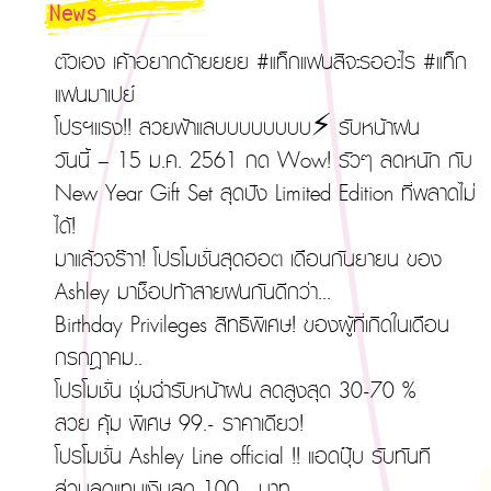
News
ตัวเอง เค้าอยากด้ายยยย #แท็กแฟนสิจะรออะไร #แท็ก
แฟนมาเปย์
โปรฯเเรง!! สวยฟ้าแลบบบบบบบบ⚡ รับหน้าฝน
วันนี้ – 15 ม.ค. 2561 กด Wow! รัวๆ ลดหนัก กับ
New Year Gift Set สุดปัง Limited Edition ที่พลาดไม่
ได้!
มาแล้วจร๊าา! โปรโมชั่นสุดฮอต เดือนกันยายน ของ
Ashley มาช็อปท้าสายฝนกันดีกว่า...
Birthday Privileges สิทธิพิเศษ! ของผู้ที่เกิดในเดือน
กรกฎาคม..
โปรโมชั่น ชุ่มฉ่ำรับหน้าฝน ลดสูงสุด 30-70 %
สวย คุ้ม พิเศษ 99.- ราคาเดียว!
โปรโมชั่น Ashley Line official !! แอดปุ๊บ รับทันที
ส่วนลดแทนเงินสด 100.- บาท