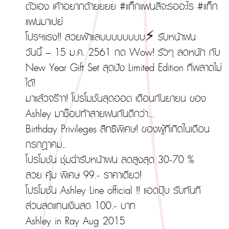
ตัวเอง เค้าอยากด้ายยยย #แท็กแฟนสิจะรออะไร #แท็ก
แฟนมาเปย์
โปรฯเเรง!! สวยฟ้าแลบบบบบบบบ⚡ รับหน้าฝน
วันนี้ – 15 ม.ค. 2561 กด Wow! รัวๆ ลดหนัก กับ
New Year Gift Set สุดปัง Limited Edition ที่พลาดไม่
ได้!
มาแล้วจร๊าา! โปรโมชั่นสุดฮอต เดือนกันยายน ของ
Ashley มาช็อปท้าสายฝนกันดีกว่า...
Birthday Privileges สิทธิพิเศษ! ของผู้ที่เกิดในเดือน
กรกฎาคม..
โปรโมชั่น ชุ่มฉ่ำรับหน้าฝน ลดสูงสุด 30-70 %
สวย คุ้ม พิเศษ 99.- ราคาเดียว!
โปรโมชั่น Ashley Line official !! แอดปุ๊บ รับทันที
ส่วนลดแทนเงินสด 100.- บาท
Ashley in Ray Aug 2015